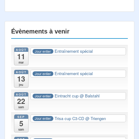
Évènements à venir
AOÛT
Entraînement spécial
Jour entier
11
mar
AOÛT
Entraînement spécial
Jour entier
13
jeu
AOÛT
Eintracht cup
@ Balstahl
Jour entier
22
sam
SEP
Trisa cup C3-CD
@ Triengen
Jour entier
5
sam