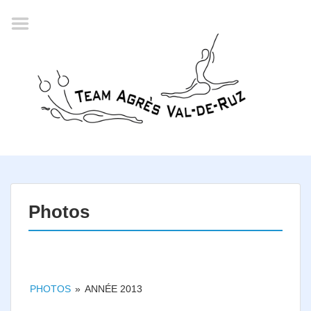
Accueil
Agenda
Championnat romand
2022
La société
Historique
Horaires
Résultats
Photos
Inscription
Comité
Documents
PHOTOS
»
ANNÉE 2013